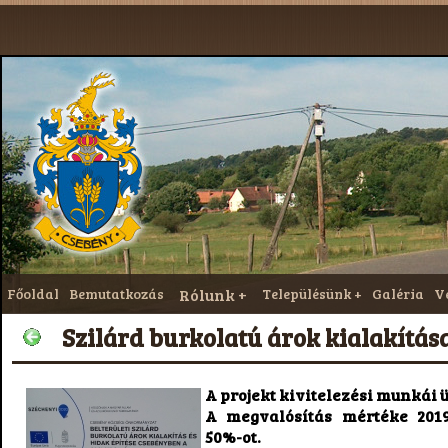
Főoldal
Bemutatkozás
Rólunk
Településünk
Galéria
V
Szilárd burkolatú árok kialakítása
A projekt kivitelezési munkái
A megvalósítás mértéke 2019.
50%-ot.